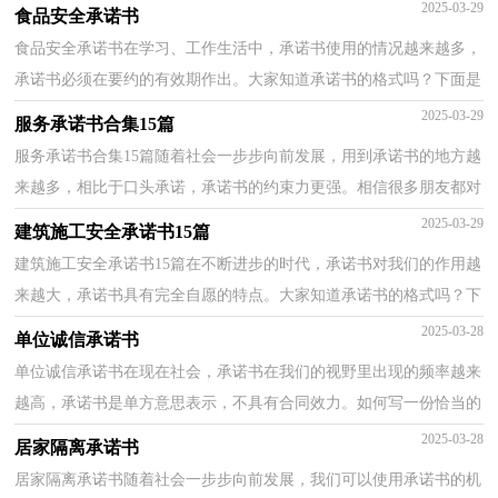
吧！下面是小编为大家整理的酒驾承诺书，欢迎大家分...
2025-03-29
食品安全承诺书
食品安全承诺书在学习、工作生活中，承诺书使用的情况越来越多，
承诺书必须在要约的有效期作出。大家知道承诺书的格式吗？下面是
小编帮大家整理的食品安全承诺书，希望能够帮助到大...
2025-03-29
服务承诺书合集15篇
服务承诺书合集15篇随着社会一步步向前发展，用到承诺书的地方越
来越多，相比于口头承诺，承诺书的约束力更强。相信很多朋友都对
写承诺书感到非常苦恼吧，以下是小编为大家收集的服...
2025-03-29
建筑施工安全承诺书15篇
建筑施工安全承诺书15篇在不断进步的时代，承诺书对我们的作用越
来越大，承诺书具有完全自愿的特点。大家知道承诺书的格式吗？下
面是小编整理的建筑施工安全承诺书，仅供参考，大家一...
2025-03-28
单位诚信承诺书
单位诚信承诺书在现在社会，承诺书在我们的视野里出现的频率越来
越高，承诺书是单方意思表示，不具有合同效力。如何写一份恰当的
承诺书呢？以下是小编为大家收集的单位诚信承诺书，希...
2025-03-28
居家隔离承诺书
居家隔离承诺书随着社会一步步向前发展，我们可以使用承诺书的机