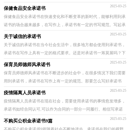
书，就得考验诚信。你所见过的承诺书是什么样的呢？以下...
2025-03-25
保健食品安全承诺书
保健食品安全承诺书在快速变化和不断变革的新时代，能够利用到承
诺书的场合越来越多，在写作上，承诺书有一定的书写规范。写起承
诺书来就毫无头绪？以下是小编精心整理的保健食品安...
2025-03-25
关于诚信的承诺书
关于诚信的承诺书在当今社会生活中，很多地方都会使用到承诺书，
承诺书在写作上具有一定的格式要求。还是对承诺书一筹莫展吗？下
面是小编收集整理的关于诚信的承诺书，希望能够帮助...
2025-03-25
保育员师德师风承诺书
保育员师德师风承诺书在不断进步的社会中，在很多情况下我们需要
用到承诺书，承诺书在写作上有一定的规范。那要怎么写好承诺书
呢？下面是小编帮大家整理的保育员师德师风承诺书，欢...
2025-03-25
疫情隔离人员承诺书
疫情隔离人员承诺书在现在社会，需要使用承诺书的事情愈发增多，
承诺书如经合同认可,可以作为合同的一部分一同履行。相信写承诺
书是一个让许多人都头痛的问题，以下是小编为大家...
2025-03-25
不购买公积金承诺书9篇
不购买公积金承诺书9篇随着社会不断地进步，承诺书在我们的视野