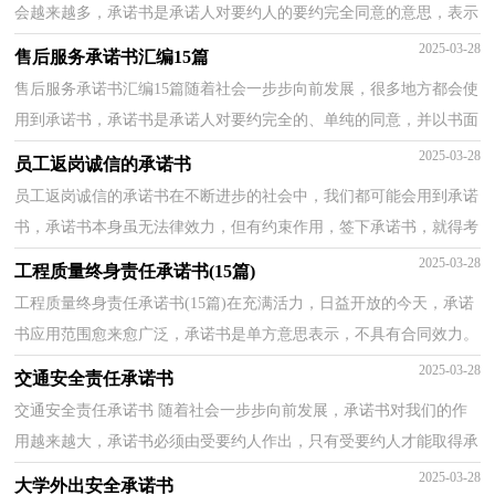
会越来越多，承诺书是承诺人对要约人的要约完全同意的意思，表示
以书面形式。如何写一份恰当的承诺书呢？下面是小编...
2025-03-28
售后服务承诺书汇编15篇
售后服务承诺书汇编15篇随着社会一步步向前发展，很多地方都会使
用到承诺书，承诺书是承诺人对要约完全的、单纯的同意，并以书面
的形式表示。承诺书的注意事项有许多，你确定会写吗...
2025-03-28
员工返岗诚信的承诺书
员工返岗诚信的承诺书在不断进步的社会中，我们都可能会用到承诺
书，承诺书本身虽无法律效力，但有约束作用，签下承诺书，就得考
验诚信。来参考自己需要的承诺书吧！下面是小编精心整理...
2025-03-28
工程质量终身责任承诺书(15篇)
工程质量终身责任承诺书(15篇)在充满活力，日益开放的今天，承诺
书应用范围愈来愈广泛，承诺书是单方意思表示，不具有合同效力。
那么一般承诺书是怎么写的呢？下面是小编为大家收集的...
2025-03-28
交通安全责任承诺书
交通安全责任承诺书 随着社会一步步向前发展，承诺书对我们的作
用越来越大，承诺书必须由受要约人作出，只有受要约人才能取得承
诺的权利，受要约人以外的第三人不享有承诺的权利。...
2025-03-28
大学外出安全承诺书