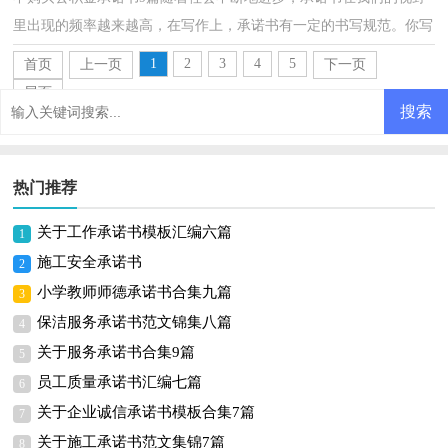
里出现的频率越来越高，在写作上，承诺书有一定的书写规范。你写
承诺书时总是没有文字可写？下面是小编为大家整理的...
1
2
3
4
5
首页
上一页
下一页
尾页
热门推荐
关于工作承诺书模板汇编六篇
1
施工安全承诺书
2
小学教师师德承诺书合集九篇
3
保洁服务承诺书范文锦集八篇
4
关于服务承诺书合集9篇
5
员工质量承诺书汇编七篇
6
关于企业诚信承诺书模板合集7篇
7
关于施工承诺书范文集锦7篇
8