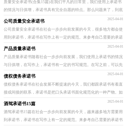
质量安全承诺书(合集15篇)在我们平凡的日常里，我们使用上承诺书
的情况与日俱增，承诺书具有完全自愿的特点。那么问题来了，到底
应如何写一份恰当的承诺书呢？下面是小编为大家收集...
2025-04-01
公司质量安全承诺书
公司质量安全承诺书在社会一步步向前发展的今天，很多地方都会使
用到承诺书，承诺书在写作上有一定的规范。来参考自己需要的承诺
书吧！以下是小编精心整理的公司质量安全承诺书，供...
2025-04-01
产品质量承诺书
产品质量承诺书随着社会一步步向前发展，我们使用上承诺书的情况
与日俱增，在写作上，承诺书有一定的书写规范。在写之前，可以先
参考范文，下面是小编为大家整理的产品质量承诺书，仅供...
2025-04-01
债权债务承诺书
债权债务承诺书在社会发展不断提速的今天，我们都跟承诺书有着直
接或间接的联系，承诺书是把口头承诺书面化规范化的一种产物。如
何写一份恰当的承诺书呢？以下是小编精心整理的债...
2025-04-01
酒驾承诺书15篇
酒驾承诺书15篇在社会一步步向前发展的今天，越来越多地方需要用
到承诺书，承诺书在写作上有一定的规范。来参考自己需要的承诺书