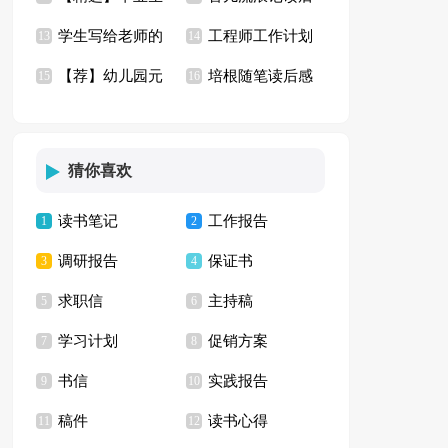
学生写给老师的
工程师工作计划
自荐信模板汇编九篇
13
感(汇编15篇)
14
【荐】幼儿园元
培根随笔读后感
道歉信
15
(15篇)
16
旦活动方案
(合集15篇)
猜你喜欢
读书笔记
工作报告
1
2
调研报告
保证书
3
4
求职信
主持稿
5
6
学习计划
促销方案
7
8
书信
实践报告
9
10
稿件
读书心得
11
12