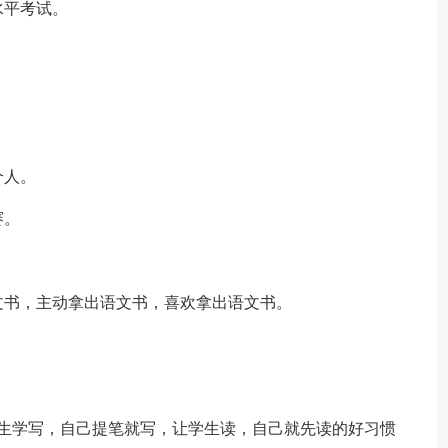
水平考试。
个人。
赛。
文书，主动拿出语文书，喜欢拿出语文书。
学生学写，自己提笔就写，让学生读，自己就先读的好习惯