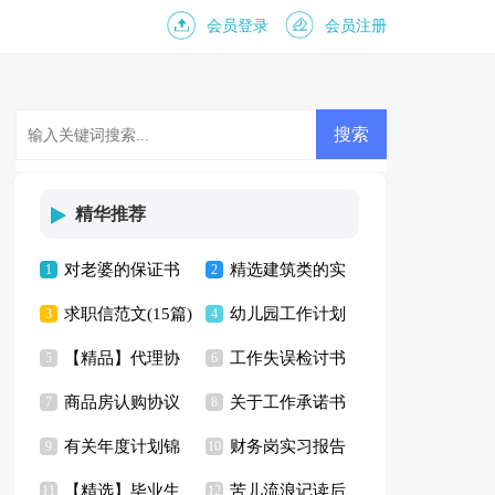
会员登录
会员注册
精华推荐
对老婆的保证书
精选建筑类的实
1
2
求职信范文(15篇)
幼儿园工作计划
范文合集5篇
3
习报告4篇
4
【精品】代理协
工作失误检讨书
5
【精】
6
商品房认购协议
关于工作承诺书
议书集锦10篇
7
【荐】
8
有关年度计划锦
财务岗实习报告
书5篇
9
模板汇编六篇
10
【精选】毕业生
苦儿流浪记读后
集六篇
11
合集8篇
12