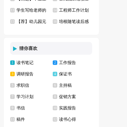
学生写给老师的
工程师工作计划
自荐信模板汇编九篇
13
感(汇编15篇)
14
【荐】幼儿园元
培根随笔读后感
道歉信
15
(15篇)
16
旦活动方案
(合集15篇)
猜你喜欢
读书笔记
工作报告
1
2
调研报告
保证书
3
4
求职信
主持稿
5
6
学习计划
促销方案
7
8
书信
实践报告
9
10
稿件
读书心得
11
12